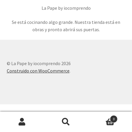
Inicio
La Pape by iocomprendo
Se está cocinando algo grande. Nuestra tienda está en
Mi cuenta
obras y pronto abrirá sus puertas.
© La Pape by iocomprendo 2026
Construido con WooCommerce
.
0
Buscar
Buscar