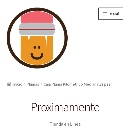
Ir
Ir
Menú
a
al
la
contenido
navegación
Inicio
Inicio
Plumas
Caja Pluma Kilometrico Mediana 12 pzs
Carrito
Proximamente
Categorias
Finalizar compra
Tienda en Linea